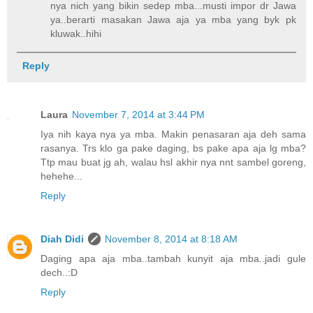
nya nich yang bikin sedep mba...musti impor dr Jawa
ya..berarti masakan Jawa aja ya mba yang byk pk
kluwak..hihi
Reply
Laura
November 7, 2014 at 3:44 PM
Iya nih kaya nya ya mba. Makin penasaran aja deh sama
rasanya. Trs klo ga pake daging, bs pake apa aja lg mba?
Ttp mau buat jg ah, walau hsl akhir nya nnt sambel goreng,
hehehe...
Reply
Diah Didi
November 8, 2014 at 8:18 AM
Daging apa aja mba..tambah kunyit aja mba..jadi gule
dech..:D
Reply