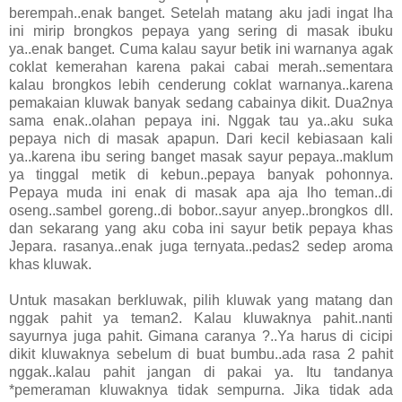
berempah..enak banget. Setelah matang aku jadi ingat lha
ini mirip brongkos pepaya yang sering di masak ibuku
ya..enak banget. Cuma kalau sayur betik ini warnanya agak
coklat kemerahan karena pakai cabai merah..sementara
kalau brongkos lebih cenderung coklat warnanya..karena
pemakaian kluwak banyak sedang cabainya dikit. Dua2nya
sama enak..olahan pepaya ini. Nggak tau ya..aku suka
pepaya nich di masak apapun. Dari kecil kebiasaan kali
ya..karena ibu sering banget masak sayur pepaya..maklum
ya tinggal metik di kebun..pepaya banyak pohonnya.
Pepaya muda ini enak di masak apa aja lho teman..di
oseng..sambel goreng..di bobor..sayur anyep..brongkos dll.
dan sekarang yang aku coba ini sayur betik pepaya khas
Jepara. rasanya..enak juga ternyata..pedas2 sedep aroma
khas kluwak.
Untuk masakan berkluwak, pilih kluwak yang matang dan
nggak pahit ya teman2. Kalau kluwaknya pahit..nanti
sayurnya juga pahit. Gimana caranya ?..Ya harus di cicipi
dikit kluwaknya sebelum di buat bumbu..ada rasa 2 pahit
nggak..kalau pahit jangan di pakai ya. Itu tandanya
*pemeraman kluwaknya tidak sempurna. Jika tidak ada