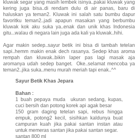
kluwak segar yang masih lembek isinya..pakai kluwak yang
kering juga bisa..di rendam dulu di air panas, baru di
haluskan ya teman2. Kluwak ini salah satu bumbu dapur
favoritku teman2..jadi apapun masakan yang berbumbu
kluwak kok aku suka ya..enak dan unik khas Indonesia
gitu...walau di negara lain juga ada kali ya kluwak..hihi.
Agar makin sedep..sayur betik ini bisa di tambah tetelan
sapi..hemm makin enak dech rasanya. Sedep khas aroma
rempah dan kluwak..bikin laper pas lagi masak aja
aromanya udah sedep banget. Oke..selamat mencoba ya
teman2..jika suka..menu murah meriah tapi enak..^^
Sayur Betik Khas Jepara
Bahan :
1 buah pepaya muda ukuran sedang, kupas,
cuci bersih dan potong korek api agak besar
150 gram daging tetelan sapi, rebus hingga
empuk, potong2 kecil, sisihkan kaldunya buat
campuran kuah jika pakai santan instan atau
untuk memeras santan jika pakai santan segar.
santan 800 ml