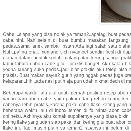
Cabe....siapa yang bisa nolak ya teman2..apalagi buat ped
cabe..hihi. Nah..selain di buat bumbu masakan langsung 
pedas..samai anek sambal instan Ada lagi salah satu olah
Nah..paling enak memang sich nyambel sendiri fresh di dap
olahan dalam bentuk sudah matang atau kering sangat prakt
tabur taburan abon cabe gitu. ..praktis banget. Aku kalau bi
yodha kurang suka pedas..jadi biar praktis aku tetep bisa
praktis. Buat makan sayur2 gurih yang nggak pedas juga prak
kelaparan..hihi..ada nasi putih aja pun udah nikmat dech di m
Beberapa waktu lalu aku udah pernah posting resep abon c
varian baru abon cabe, yaitu pakai udang rebon kering kecil
cabenya lebih praktis..karena pakai cabe flake kering yang ud
beberapa waktu lalu di inbox temen di fb minta abon cabe
onlineku. Akhirnya aku kontak suppliernya yang biasa bikin
kering flake yang udah siap pakai dan kering gitu buat abon c
flake ini. Tapi masih plain ya teman2 rasanya ini..belum d