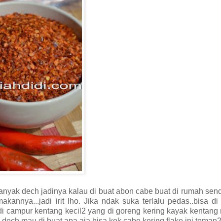
nyak dech jadinya kalau di buat abon cabe buat di rumah sendi
makannya...jadi irit lho. Jika ndak suka terlalu pedas..bisa d
di campur kentang kecil2 yang di goreng kering kayak kentang
ja dech mau di buat apa aja bisa kok cabe kering flake ini teman2