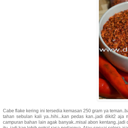
Cabe flake kering ini tersedia kemasan 250 gram ya teman..ba
tahan sebulan kali ya..hihi...kan pedas kan..jadi dikit2 aja 
campuran bahan lain agak banyak..misal abon kentang..jadi 
itu..jadi kan lebih netral rasa pedasnya. Atau sesuai selera a