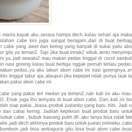
as mania kayak aku..serasa hampa dech..kalau sehari aja mak
olahan cabe kini juga sangat beragam..dari di buat berbag
an cabe yang awet dan kering yang banyak di sukai yaitu ab
ur gitu ya teman2. Tapi jika buat emak2 sibuk..tentu menyim
is ya..jadi sewatu2 mau makan pedas tinggal di cocol sambal
kin nasi goreng kalau buat bertiga nggak pernah terlalu pedas
 makan pedas..ya aku taburi abon cabe ini nasi gorengnya..
tis tinggal tabur aja..ataupun jika kepepet ndak punya lauk t
akan pakai abon cabe ini.
abe yang pakai teri medan ya teman2..nah kali ini aku mau 
2. Enak juga lho ternyata di buat abon cabe. Dan..kali ini b
ah siap pakai...biasa..produk jualanku yang baru..hihi. Jadi c
 dan cabai kering. Jadilah kepikiran buat produk baru untu
 bubuk cabe , bubuk bawang putih dll..aku tanya bisa ndak bi
abe..jadi dech akhirnya produk baru untuk jualan onlineku..caba
i bumbuin..jadi bisa serbaguna gitu..bisa buat abon cabe..bu