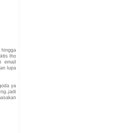
 hingga
ktis lho
i email
gan lupa
goda ya
ng..jadi
 masakan