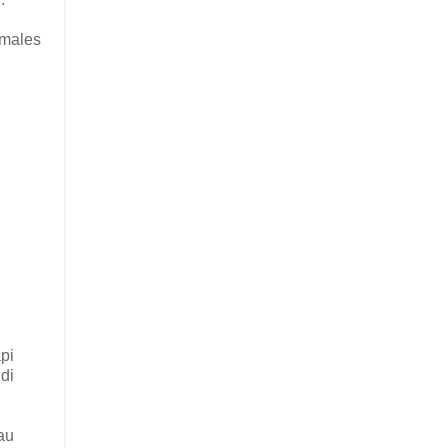
 males
pi
di
au