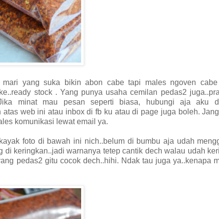
kk mari yang suka bikin abon cabe tapi males ngoven cabe
ke..ready stock . Yang punya usaha cemilan pedas2 juga..pra
ika minat mau pesan seperti biasa, hubungi aja aku d
atas web ini atau inbox di fb ku atau di page juga boleh. Jan
ales komunikasi lewat email ya.
kayak foto di bawah ini nich..belum di bumbu aja udah meng
 di keringkan..jadi warnanya tetep cantik dech walau udah keri
yang pedas2 gitu cocok dech..hihi. Ndak tau juga ya..kenapa