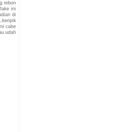
ng rebon
lake ini
udian di
.keripik
rni cabe
lau udah