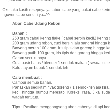
Oke..aku kasih resepnya ya..abon cabe yang pakai cabe kering
ngoven cabe sendiri ya...^^
Abon Cabe Udang Rebon
Bahan :
250 gram cabai kering flake ( cabai serpih kecil2 kering
200 gram udang rebon, cuci bersih lalu sangrai hingga k
Bawang merah 100 gram, iris tipis dan goreng hingga ke
Bawang putih 100 gram, iris tipis dan goreng hingga ker
Garam secukupnya
Gula pasir halus / blender 1 sendok makan ( sesuai sele
Kaldu ayam bubuk 1 sendok teh
Cara membuat :
Campur semua bahan.
Panaskan sedikit minyak goreng ( 1 sendok teh aja kir
kecil hingga bumbu meresap. Koreksi rasa. Jika sud
wadah tertutup.
Tips
: Pastikan menggongseng abon cabenya di api ke