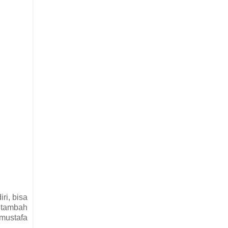
ri, bisa
i tambah
 mustafa
.