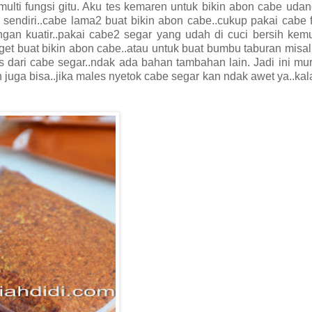
ulti fungsi gitu. Aku tes kemaren untuk bikin abon cabe uda
2 sendiri..cabe lama2 buat bikin abon cabe..cukup pakai cabe f
jangan kuatir..pakai cabe2 segar yang udah di cuci bersih kem
nget buat bikin abon cabe..atau untuk buat bumbu taburan misal.
das dari cabe segar..ndak ada bahan tambahan lain. Jadi ini mu
 juga bisa..jika males nyetok cabe segar kan ndak awet ya..ka