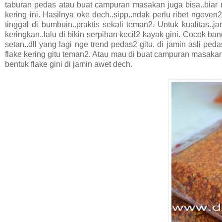
taburan pedas atau buat campuran masakan juga bisa..biar m
kering ini. Hasilnya oke dech..sipp..ndak perlu ribet ngoven
tinggal di bumbuin..praktis sekali teman2. Untuk kualitas..
keringkan..lalu di bikin serpihan kecil2 kayak gini. Cocok ba
setan..dll yang lagi nge trend pedas2 gitu. di jamin asli pe
flake kering gitu teman2. Atau mau di buat campuran masakan
bentuk flake gini di jamin awet dech.