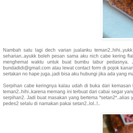
Nambah satu lagi dech varian jualanku teman2..hihi..yu
seharian..ayukk boleh pesan sama aku nich cabe kering fla
menghemat waktu untuk buat bumbu tabur pedasnya. J
bundadidi@gmail.com atau lewat contact form di pojok kanan 
sertakan no hape juga..jadi bisa aku hubungi jika ada yang m
Serpihan cabe keringnya kalau udah di buka dari kemasan 
teman2..hihi..karena memang ini terbuat dari cabai segar yang
serpihan2. Jadi buat masakan yang bertema *setan2*..alias 
pedes2 selalu di namakan pakai setan2..lol..!..