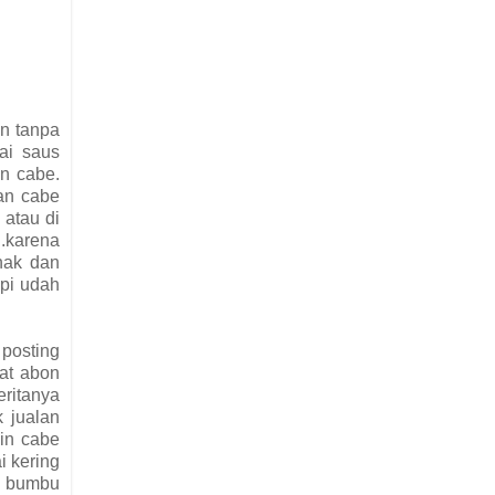
an tanpa
ai saus
on cabe.
pan cabe
 atau di
..karena
enak dan
api udah
posting
uat abon
eritanya
k jualan
kin cabe
i kering
at bumbu