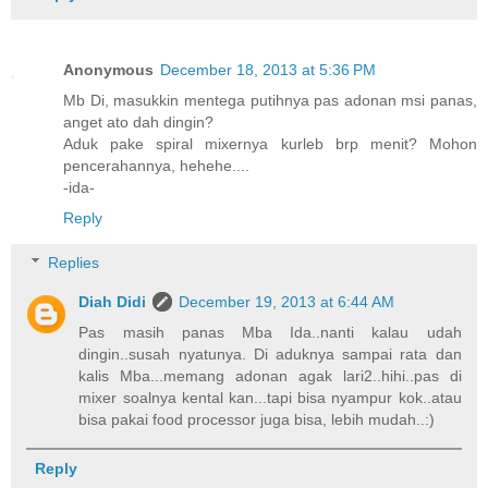
Anonymous
December 18, 2013 at 5:36 PM
Mb Di, masukkin mentega putihnya pas adonan msi panas,
anget ato dah dingin?
Aduk pake spiral mixernya kurleb brp menit? Mohon
pencerahannya, hehehe....
-ida-
Reply
Replies
Diah Didi
December 19, 2013 at 6:44 AM
Pas masih panas Mba Ida..nanti kalau udah
dingin..susah nyatunya. Di aduknya sampai rata dan
kalis Mba...memang adonan agak lari2..hihi..pas di
mixer soalnya kental kan...tapi bisa nyampur kok..atau
bisa pakai food processor juga bisa, lebih mudah..:)
Reply