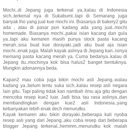
Mochi..di Jepang juga terkenal ya..kalau di Indonesia
sich..terkenal nya di Sukabumi..tapi di Semarang juga
banyak lho yang jual kue mochi ini. Biasanya di bakery2 gitu
ada , atau di pasar pun kadang ada yang jual..mochi
homemade. Biasanya mochi..pakai isian kacang dan gula
ya..tapi aku kemaren masih punya stock pasta kacang
merah..sisa buat kue dorayaki..jadi aku buat aja isian
mochi..enak juga. Malah kayak aslinya di Jepang kan..isinya
memang pasta kacang merah ya. Cuma bedanya..kalau di
Jepang itu..mochinya kok bisa halus2 banget bentuknya.
Mungkin adonannya beda.
Kapan2 mau coba juga bikin mochi asli Jepang..walau
kadang ya..belum tentu suka sich..kalau resep asli negara
lain gitu. Tapi paling tidak kan nambah ilmu aja gitu dengan
mencoba resep kue2 luar. Jadi bisa tau rasa aslinya..dan
membandingkan dengan kue2 asli Indonesia..yang
kebanyakan lebih enak dech menurutku.
Kayak kemaren aku bikin dorayaki..beberapa kali nyoba
resep asli yang dari Jepang..aku coba resep dari beberapa
blogger Jepang terkenal..hemmm..menurutku kok malah