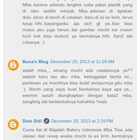
Mba..karena adonan lengket..coba pakai plastik yang
di oles sedikit minyak Mba..adonan di tipiskan
dulu..terus di taruh di cetakan..baru di isi es krim..terus
tutup..hihi..bayanganku aja sich gt ya..biar bisa
mulus..aku juga heran..liat gambar mochi ice cream
tuch kok bisa mulus2 ya bentuknya..hihi. Kpn2 tak
cobanya..:)
Buna's Blog
December 20, 2013 at 11:09 AM
walah mba,,, emang mochi ada cetakannya ya??
waduh baru tau aku mba, ketinggalan berita ini,,,
pantesan ya mochinya bisa bulat sempurnya gitu mba
:). Mochi yang saya buat bentuknya kaya apa ya,,,
eeemm susah diungkapkan dengan kata2 mba,
sangking tak berbentuknya hahahha *malu
Diah Didi
December 20, 2013 at 2:29 PM
Cuma liat di Majalah Bakery Indonesia Mba Tina..ada
ulasan dan resep aneka mochi isi es krim..bentuknya