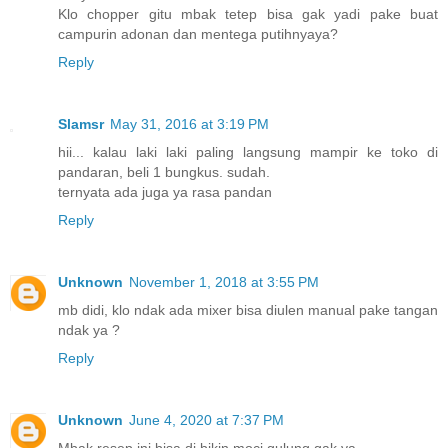
Klo chopper gitu mbak tetep bisa gak yadi pake buat
campurin adonan dan mentega putihnyaya?
Reply
Slamsr
May 31, 2016 at 3:19 PM
hii... kalau laki laki paling langsung mampir ke toko di
pandaran, beli 1 bungkus. sudah.
ternyata ada juga ya rasa pandan
Reply
Unknown
November 1, 2018 at 3:55 PM
mb didi, klo ndak ada mixer bisa diulen manual pake tangan
ndak ya ?
Reply
Unknown
June 4, 2020 at 7:37 PM
Mbak resep ini bisa di bikin moci gulung gak ya