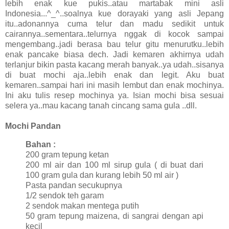
lebih enak kue pukis..atau martabak mini asli
Indonesia...^_^..soalnya kue dorayaki yang asli Jepang
itu..adonannya cuma telur dan madu sedikit untuk
cairannya..sementara..telurnya nggak di kocok sampai
mengembang..jadi berasa bau telur gitu menurutku..lebih
enak pancake biasa dech. Jadi kemaren akhirnya udah
terlanjur bikin pasta kacang merah banyak..ya udah..sisanya
di buat mochi aja..lebih enak dan legit. Aku buat
kemaren..sampai hari ini masih lembut dan enak mochinya.
Ini aku tulis resep mochinya ya. Isian mochi bisa sesuai
selera ya..mau kacang tanah cincang sama gula ..dll.
Mochi Pandan
Bahan :
200 gram tepung ketan
200 ml air dan 100 ml sirup gula ( di buat dari
100 gram gula dan kurang lebih 50 ml air )
Pasta pandan secukupnya
1/2 sendok teh garam
2 sendok makan mentega putih
50 gram tepung maizena, di sangrai dengan api
kecil