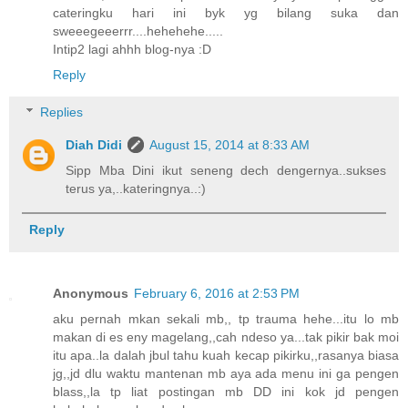
cateringku hari ini byk yg bilang suka dan
sweeegeeerrr....hehehehe.....
Intip2 lagi ahhh blog-nya :D
Reply
Replies
Diah Didi
August 15, 2014 at 8:33 AM
Sipp Mba Dini ikut seneng dech dengernya..sukses
terus ya,..kateringnya..:)
Reply
Anonymous
February 6, 2016 at 2:53 PM
aku pernah mkan sekali mb,, tp trauma hehe...itu lo mb
makan di es eny magelang,,cah ndeso ya...tak pikir bak moi
itu apa..la dalah jbul tahu kuah kecap pikirku,,rasanya biasa
jg,,jd dlu waktu mantenan mb aya ada menu ini ga pengen
blass,,la tp liat postingan mb DD ini kok jd pengen