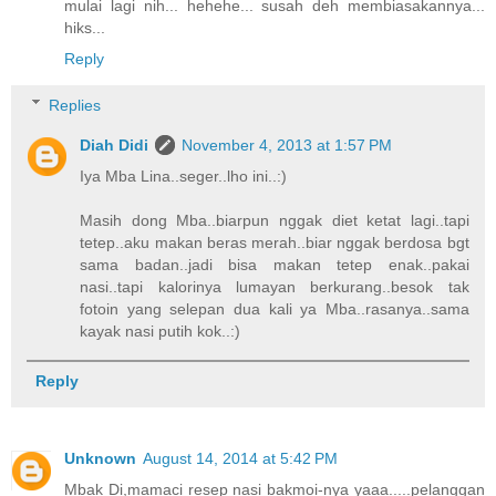
mulai lagi nih... hehehe... susah deh membiasakannya...
hiks...
Reply
Replies
Diah Didi
November 4, 2013 at 1:57 PM
Iya Mba Lina..seger..lho ini..:)
Masih dong Mba..biarpun nggak diet ketat lagi..tapi
tetep..aku makan beras merah..biar nggak berdosa bgt
sama badan..jadi bisa makan tetep enak..pakai
nasi..tapi kalorinya lumayan berkurang..besok tak
fotoin yang selepan dua kali ya Mba..rasanya..sama
kayak nasi putih kok..:)
Reply
Unknown
August 14, 2014 at 5:42 PM
Mbak Di,mamaci resep nasi bakmoi-nya yaaa.....pelanggan