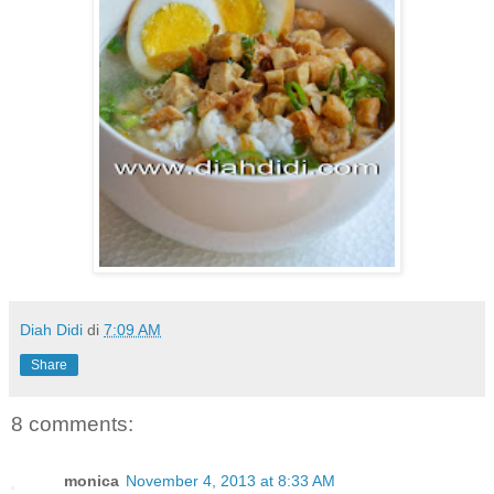
Diah Didi
di
7:09 AM
Share
8 comments:
monica
November 4, 2013 at 8:33 AM