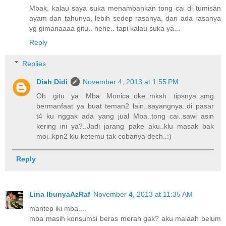
Mbak, kalau saya suka menambahkan tong cai di tumisan
ayam dan tahunya, lebih sedep rasanya, dan ada rasanya
yg gimanaaaa gitu.. hehe.. tapi kalau suka ya...
Reply
Replies
Diah Didi
November 4, 2013 at 1:55 PM
Oh gitu ya Mba Monica..oke..mksh tipsnya..smg
bermanfaat ya buat teman2 lain..sayangnya..di pasar
t4 ku nggak ada yang jual Mba..tong cai..sawi asin
kering ini ya?..Jadi jarang pake aku..klu masak bak
moi..kpn2 klu ketemu tak cobanya dech..:)
Reply
Lina IbunyaAzRaf
November 4, 2013 at 11:35 AM
mantep iki mba....
mba masih konsumsi beras merah gak? aku malaah belum