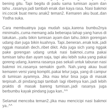
bening gitu. Tapi begitu di padu sama tumisan ayam dan
tahu ..rasanya jadi tambah enak dan kaya rasa. Nasi bakmoi
ini.cocok buat menu anak2 teman2. Kemaren aku buat..dan
Yodha suka.
Cara membuatnya juga mudah saja..karena bumbu2nya
minimalis..cuma memang ada beberapa tahap yang harus di
lakukan...yaitu bikin tumisan ayam dan tahu..bikin gorengan
udang dan juga bikin kuahnya. Tapi..beneran..enak kok..jadi
nggak masalah dech..ribet dikit. Ada juga sich yang nggak
pake gorengan udang untuk nasi bakmoi..cuma pakai
tumisan tahu dan ayam saja, tapi aku lebih suka yang pakai
goreng udang..karena rasanya pas sekali untuk taburan nasi
bakmoi ini..rasanya semakin gurih. Nah..yang akau buat
kemaren versi yang komplit..pakai telur juga, yang di campur
di tumisan ayamnya. Jika mau telur bisa juga di masak
terpisah..di pindang.tapi tambah lagi ribetnya kan..jadi lebih
praktis di masak bareng tumisan..jadi rasanya juga
berbumbu kayak pindang juga kan..^^
Selamat mencoba teman2..jika mau mencicipi nasi bakmoi
ya..^^