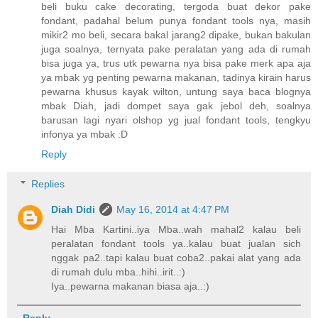
beli buku cake decorating, tergoda buat dekor pake
fondant, padahal belum punya fondant tools nya, masih
mikir2 mo beli, secara bakal jarang2 dipake, bukan bakulan
juga soalnya, ternyata pake peralatan yang ada di rumah
bisa juga ya, trus utk pewarna nya bisa pake merk apa aja
ya mbak yg penting pewarna makanan, tadinya kirain harus
pewarna khusus kayak wilton, untung saya baca blognya
mbak Diah, jadi dompet saya gak jebol deh, soalnya
barusan lagi nyari olshop yg jual fondant tools, tengkyu
infonya ya mbak :D
Reply
Replies
Diah Didi
May 16, 2014 at 4:47 PM
Hai Mba Kartini..iya Mba..wah mahal2 kalau beli
peralatan fondant tools ya..kalau buat jualan sich
nggak pa2..tapi kalau buat coba2..pakai alat yang ada
di rumah dulu mba..hihi..irit..:)
Iya..pewarna makanan biasa aja..:)