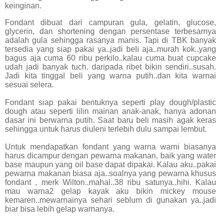
keinginan.
Fondant dibuat dari campuran gula, gelatin, glucose,
glycerin, dan shortening dengan persentase terbesarnya
adalah gula sehingga rasanya manis. Tapi di TBK banyak
tersedia yang siap pakai ya..jadi beli aja..murah kok..yang
bagus aja cuma 60 ribu perkilo..kalau cuma buat cupcake
udah jadi banyak tuch. daripada ribet bikin sendiri..susah.
Jadi kita tinggal beli yang warna putih..dan kita warnai
sesuai selera.
Fondant siap pakai bentuknya seperti play dough/plastic
dough atau seperti lilin mainan anak-anak, hanya adonan
dasar ini berwarna putih. Saat baru beli masih agak keras
sehingga untuk harus diuleni terlebih dulu sampai lembut.
Untuk mendapatkan fondant yang warna warni biasanya
harus dicampur dengan pewarna makanan, baik yang water
base maupun yang oil base dapat dipakai. Kalau aku..pakai
pewarna makanan biasa aja..soalnya yang pewarna khusus
fondant , merk Wilton..mahal..38 ribu satunya..hihi. Kalau
mau warna2 gelap kayak aku bikin mickey mouse
kemaren..mewarnainya sehari seblum di gunakan ya..jadi
biar bisa lebih gelap warnanya.