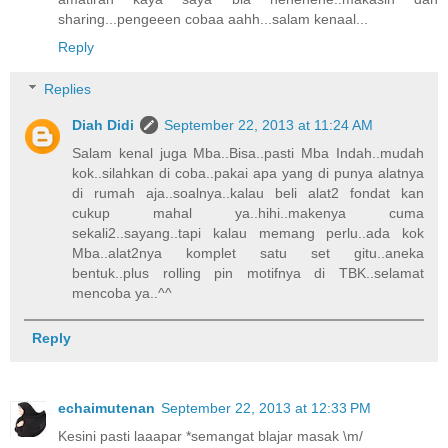
sharing...pengeeen cobaa aahh...salam kenaal...
Reply
Replies
Diah Didi
September 22, 2013 at 11:24 AM
Salam kenal juga Mba..Bisa..pasti Mba Indah..mudah
kok..silahkan di coba..pakai apa yang di punya alatnya
di rumah aja..soalnya..kalau beli alat2 fondat kan
cukup mahal ya..hihi..makenya cuma
sekali2..sayang..tapi kalau memang perlu..ada kok
Mba..alat2nya komplet satu set gitu..aneka
bentuk..plus rolling pin motifnya di TBK..selamat
mencoba ya..^^
Reply
echaimutenan
September 22, 2013 at 12:33 PM
Kesini pasti laaapar *semangat blajar masak \m/