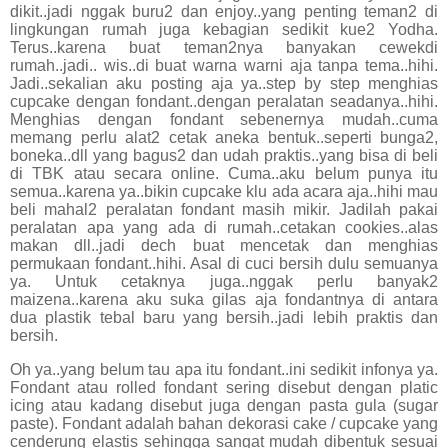
dikit..jadi nggak buru2 dan enjoy..yang penting teman2 di
lingkungan rumah juga kebagian sedikit kue2 Yodha.
Terus..karena buat teman2nya banyakan cewekdi
rumah..jadi.. wis..di buat warna warni aja tanpa tema..hihi.
Jadi..sekalian aku posting aja ya..step by step menghias
cupcake dengan fondant..dengan peralatan seadanya..hihi.
Menghias dengan fondant sebenernya mudah..cuma
memang perlu alat2 cetak aneka bentuk..seperti bunga2,
boneka..dll yang bagus2 dan udah praktis..yang bisa di beli
di TBK atau secara online. Cuma..aku belum punya itu
semua..karena ya..bikin cupcake klu ada acara aja..hihi mau
beli mahal2 peralatan fondant masih mikir. Jadilah pakai
peralatan apa yang ada di rumah..cetakan cookies..alas
makan dll..jadi dech buat mencetak dan menghias
permukaan fondant..hihi. Asal di cuci bersih dulu semuanya
ya. Untuk cetaknya juga..nggak perlu banyak2
maizena..karena aku suka gilas aja fondantnya di antara
dua plastik tebal baru yang bersih..jadi lebih praktis dan
bersih.
Oh ya..yang belum tau apa itu fondant..ini sedikit infonya ya.
Fondant atau rolled fondant sering disebut dengan platic
icing atau kadang disebut juga dengan pasta gula (sugar
paste). Fondant adalah bahan dekorasi cake / cupcake yang
cenderung elastis sehingga sangat mudah dibentuk sesuai