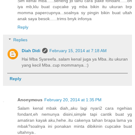
Slm kenal mba......seneng jd tahu cara pake fondant......oh
iya mb,klu buat cupcake yg mba bikin itu ukuran brp
momma papercupnya...soalnya sy pingin bikin buat ultah
anak saya besok......trims bnyk infonya
Reply
Replies
Diah Didi
February 15, 2014 at 7:18 AM
Hai Mba Syareefa..salam kenal juga ya Mba..itu ukuran
yang kecil Mba..cup mommanya..:)
Reply
Anonymous
February 20, 2014 at 1:35 PM
Salam kenal mbak diah,,aku lagi nyari2 cara ngehias
fondant,eh nemunya disini,simple tapi cantik buat yg
amatiran kayak aku,hehe..itu cakenya tahan brapa lama ya
mbak?soalnya ini ponakan minta dibikinin cupcake buat
ultahnya..