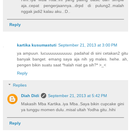
aja..cepat pengerjaannya...drpd di pulung2..malah
nggak jadi2 kalau aku..:D..
Reply
kartika kusumastuti
September 21, 2013 at 3:00 PM
ya ampuun. lucuuuuuuuuuuu. padahal di sini cetakan2 gitu
banyak banget. emang saya aja nih yg males. hehe. ah,
pengen bikin suatu saat *halah niat ga sih?* >_<
Reply
Replies
Diah Didi
September 21, 2013 at 5:42 PM
Makasih Mba Kartika..iya Mba..Saya bikin cupcake gini
ya tunggu momen dulu..misal ultah Yodha gitu..hihi
Reply