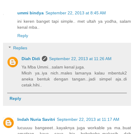
ummi bindya
September 22, 2013 at 8:45 AM
ini keren banget tapi simple.. met ultah ya yodha, salam
kenal mba..
Reply
Replies
Diah Didi
September 22, 2013 at 11:26 AM
Ya Mba Ummi...salam kenal juga.
Mksh ya..iya nich..males lamanya kalau mbentuk2
aneka bentuk dengan tangan...jadi simpel aja..di
cetak.hihi..
Reply
Indah Nuria Savitri
September 22, 2013 at 11:17 AM
lucuuuu bangeeet...kayaknya juga workable ya ma..buat
amatiran kaya saya bia hehehehe..makasih dah