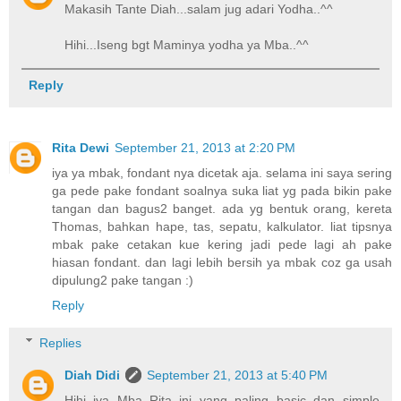
Makasih Tante Diah...salam jug adari Yodha..^^
Hihi...Iseng bgt Maminya yodha ya Mba..^^
Reply
Rita Dewi
September 21, 2013 at 2:20 PM
iya ya mbak, fondant nya dicetak aja. selama ini saya sering
ga pede pake fondant soalnya suka liat yg pada bikin pake
tangan dan bagus2 banget. ada yg bentuk orang, kereta
Thomas, bahkan hape, tas, sepatu, kalkulator. liat tipsnya
mbak pake cetakan kue kering jadi pede lagi ah pake
hiasan fondant. dan lagi lebih bersih ya mbak coz ga usah
dipulung2 pake tangan :)
Reply
Replies
Diah Didi
September 21, 2013 at 5:40 PM
Hihi..iya Mba Rita..ini yang paling basic dan simple