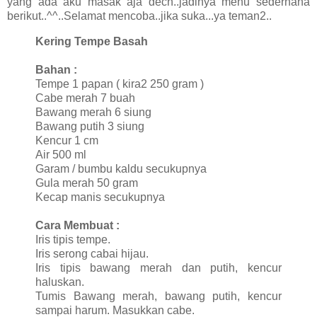
yang ada aku masak aja dech..jadinya menu sederhana
berikut..^^..Selamat mencoba..jika suka...ya teman2..
Kering Tempe Basah
Bahan :
Tempe 1 papan ( kira2 250 gram )
Cabe merah 7 buah
Bawang merah 6 siung
Bawang putih 3 siung
Kencur 1 cm
Air 500 ml
Garam / bumbu kaldu secukupnya
Gula merah 50 gram
Kecap manis secukupnya
Cara Membuat :
Iris tipis tempe.
Iris serong cabai hijau.
Iris tipis bawang merah dan putih, kencur
haluskan.
Tumis Bawang merah, bawang putih, kencur
sampai harum. Masukkan cabe.