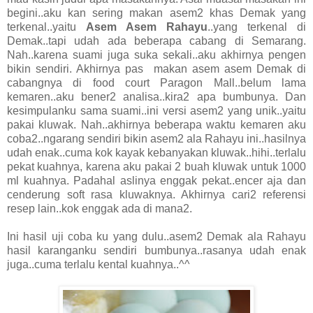
begini..aku kan sering makan asem2 khas Demak yang
terkenal..yaitu
Asem Asem Rahayu
..yang terkenal di
Demak..tapi udah ada beberapa cabang di Semarang.
Nah..karena suami juga suka sekali..aku akhirnya pengen
bikin sendiri. Akhirnya pas makan asem asem Demak di
cabangnya di food court Paragon Mall..belum lama
kemaren..aku bener2 analisa..kira2 apa bumbunya. Dan
kesimpulanku sama suami..ini versi asem2 yang unik..yaitu
pakai kluwak. Nah..akhirnya beberapa waktu kemaren aku
coba2..ngarang sendiri bikin asem2 ala Rahayu ini..hasilnya
udah enak..cuma kok kayak kebanyakan kluwak..hihi..terlalu
pekat kuahnya, karena aku pakai 2 buah kluwak untuk 1000
ml kuahnya. Padahal aslinya enggak pekat..encer aja dan
cenderung soft rasa kluwaknya. Akhirnya cari2 referensi
resep lain..kok enggak ada di mana2.
Ini hasil uji coba ku yang dulu..asem2 Demak ala Rahayu
hasil karanganku sendiri bumbunya..rasanya udah enak
juga..cuma terlalu kental kuahnya..^^