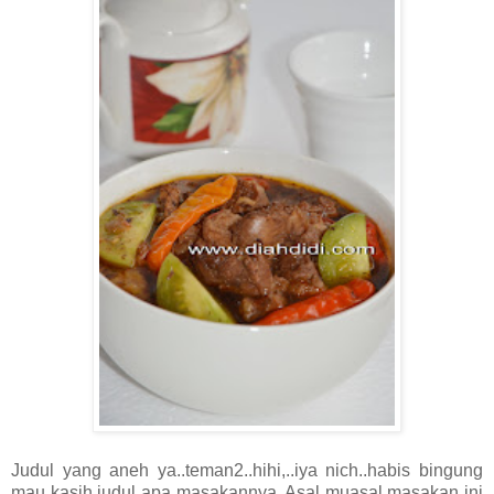
Judul yang aneh ya..teman2..hihi,..iya nich..habis bingung
mau kasih judul apa masakannya. Asal muasal masakan ini