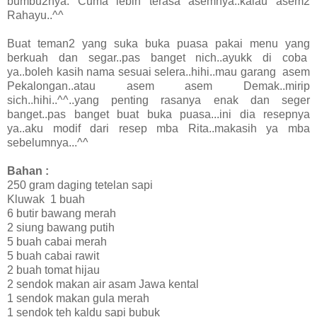
bumbu2nya. Cuma lebih terasa asemnya..kalau asem2
Rahayu..^^
Buat teman2 yang suka buka puasa pakai menu yang
berkuah dan segar..pas banget nich..ayukk di coba
ya..boleh kasih nama sesuai selera..hihi..mau garang asem
Pekalongan..atau asem asem Demak..mirip
sich..hihi..^^..yang penting rasanya enak dan seger
banget..pas banget buat buka puasa...ini dia resepnya
ya..aku modif dari resep mba Rita..makasih ya mba
sebelumnya...^^
Bahan :
250 gram daging tetelan sapi
Kluwak 1 buah
6 butir bawang merah
2 siung bawang putih
5 buah cabai merah
5 buah cabai rawit
2 buah tomat hijau
2 sendok makan air asam Jawa kental
1 sendok makan gula merah
1 sendok teh kaldu sapi bubuk