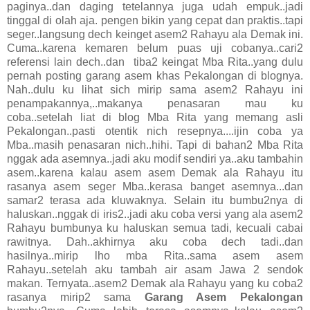
paginya..dan daging tetelannya juga udah empuk..jadi
tinggal di olah aja. pengen bikin yang cepat dan praktis..tapi
seger..langsung dech keinget asem2 Rahayu ala Demak ini.
Cuma..karena kemaren belum puas uji cobanya..cari2
referensi lain dech..dan tiba2 keingat Mba Rita..yang dulu
pernah posting garang asem khas Pekalongan di blognya.
Nah..dulu ku lihat sich mirip sama asem2 Rahayu ini
penampakannya,..makanya penasaran mau ku
coba..setelah liat di blog Mba Rita yang memang asli
Pekalongan..pasti otentik nich resepnya....ijin coba ya
Mba..masih penasaran nich..hihi. Tapi di bahan2 Mba Rita
nggak ada asemnya..jadi aku modif sendiri ya..aku tambahin
asem..karena kalau asem asem Demak ala Rahayu itu
rasanya asem seger Mba..kerasa banget asemnya...dan
samar2 terasa ada kluwaknya. Selain itu bumbu2nya di
haluskan..nggak di iris2..jadi aku coba versi yang ala asem2
Rahayu bumbunya ku haluskan semua tadi, kecuali cabai
rawitnya. Dah..akhirnya aku coba dech tadi..dan
hasilnya..mirip lho mba Rita..sama asem asem
Rahayu..setelah aku tambah air asam Jawa 2 sendok
makan. Ternyata..asem2 Demak ala Rahayu yang ku coba2
rasanya mirip2 sama
Garang Asem Pekalongan