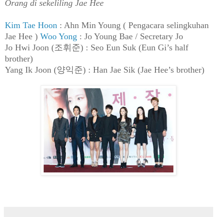
Orang di sekeliling Jae Hee
Kim Tae Hoon
: Ahn Min Young ( Pengacara selingkuhan
Jae Hee )
Woo Yong
: Jo Young Bae / Secretary Jo
Jo Hwi Joon (조휘준) : Seo Eun Suk (Eun Gi’s half
brother)
Yang Ik Joon (양익준) : Han Jae Sik (Jae Hee’s brother)