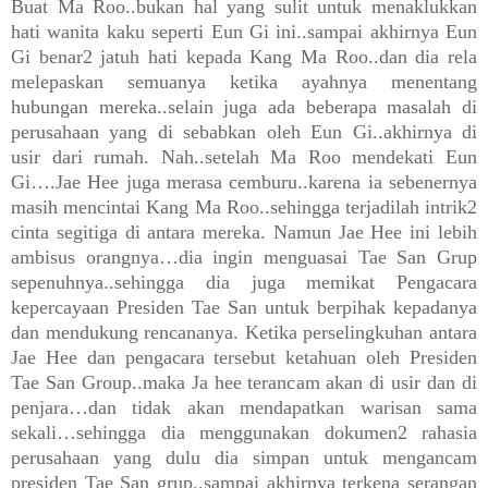
Buat Ma Roo..bukan hal yang sulit untuk menaklukkan
hati wanita kaku seperti Eun Gi ini..sampai akhirnya Eun
Gi benar2 jatuh hati kepada Kang Ma Roo..dan dia rela
melepaskan semuanya ketika ayahnya menentang
hubungan mereka..selain juga ada beberapa masalah di
perusahaan yang di sebabkan oleh Eun Gi..akhirnya di
usir dari rumah. Nah..setelah Ma Roo mendekati Eun
Gi….Jae Hee juga merasa cemburu..karena ia sebenernya
masih mencintai Kang Ma Roo..sehingga terjadilah intrik2
cinta segitiga di antara mereka. Namun Jae Hee ini lebih
ambisus orangnya…dia ingin menguasai Tae San Grup
sepenuhnya..sehingga dia juga memikat Pengacara
kepercayaan Presiden Tae San untuk berpihak kepadanya
dan mendukung rencananya. Ketika perselingkuhan antara
Jae Hee dan pengacara tersebut ketahuan oleh Presiden
Tae San Group..maka Ja hee terancam akan di usir dan di
penjara…dan tidak akan mendapatkan warisan sama
sekali…sehingga dia menggunakan dokumen2 rahasia
perusahaan yang dulu dia simpan untuk mengancam
presiden Tae San grup..sampai akhirnya terkena serangan