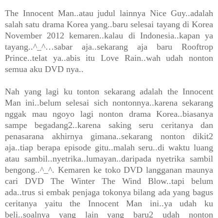
The Innocent Man..atau judul lainnya Nice Guy..adalah
salah satu drama Korea yang..baru selesai tayang di Korea
November 2012 kemaren..kalau di Indonesia..kapan ya
tayang..^_^…sabar aja..sekarang aja baru Rooftrop
Prince..telat ya..abis itu Love Rain..wah udah nonton
semua aku DVD nya..
Nah yang lagi ku tonton sekarang adalah the Innocent
Man ini..belum selesai sich nontonnya..karena sekarang
nggak mau ngoyo lagi nonton drama Korea..biasanya
sampe begadang2..karena saking seru ceritanya dan
penasarana akhirnya gimana..sekarang nonton dikit2
aja..tiap berapa episode gitu..malah seru..di waktu luang
atau sambil..nyetrika..lumayan..daripada nyetrika sambil
bengong..^_^. Kemaren ke toko DVD langganan maunya
cari DVD The Winter The Wind Blow..tapi belum
ada..trus si embak penjaga tokonya bilang ada yang bagus
ceritanya yaitu the Innocent Man ini..ya udah ku
beli..soalnya yang lain yang baru2 udah nonton