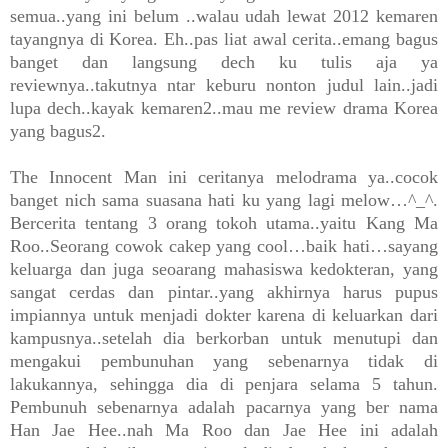
semua..yang ini belum ..walau udah lewat 2012 kemaren
tayangnya di Korea. Eh..pas liat awal cerita..emang bagus
banget dan langsung dech ku tulis aja ya
reviewnya..takutnya ntar keburu nonton judul lain..jadi
lupa dech..kayak kemaren2..mau me review drama Korea
yang bagus2.
The Innocent Man ini ceritanya melodrama ya..cocok
banget nich sama suasana hati ku yang lagi melow…^_^.
Bercerita tentang 3 orang tokoh utama..yaitu Kang Ma
Roo..Seorang cowok cakep yang cool…baik hati…sayang
keluarga dan juga seoarang mahasiswa kedokteran, yang
sangat cerdas dan pintar..yang akhirnya harus pupus
impiannya untuk menjadi dokter karena di keluarkan dari
kampusnya..setelah dia berkorban untuk menutupi dan
mengakui pembunuhan yang sebenarnya tidak di
lakukannya, sehingga dia di penjara selama 5 tahun.
Pembunuh sebenarnya adalah pacarnya yang ber nama
Han Jae Hee..nah Ma Roo dan Jae Hee ini adalah