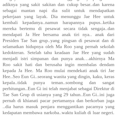
adiknya yang sakit sakitan dan cukup besar..dan karena
sebagai mantan napi dia sulit untuk mendapatkan
pekerjaan yang layak. Dia menunggu Jae Hee untuk
kembali kepadanya..namun harapannya pupus..ketika
mereka bertemu di pesawat secara tidak sengaja..dan
mendapati Ja Hee bersama anak tiri nya.. anak dari
Presiden Tae San grup..yang pingsan di pesawat dan di
selamatkan hidupnya oleh Ma Roo yang pernah sekolah
kedokteran. Setelah tahu keadaan Jae Hee yang sudah
menjadi istri simpanan dan punya anak…akhirnya Ma
Roo sakit hati dan berusaha ingin membalas dendam
kepada Ja Hee. Ma Roo mulai mendekati anak tiri Jae
Hee..Seo Eun Gi..seorang wanita yang dingin, kaku, keras
kepala..tidak punya teman..sombong dan sangat
perhitungan..Eun Gi ini telah menjabat sebagai Direktur di
Tae San Grup di usianya yang 29 tahun..Eun Gi..ini juga
pernah di khianati pacar pertamanya dan berkorban juga
..dia harus masuk penjara menggantikan pacarnya yang
kedapatan membawa narkoba..waktu kuliah di luar negeri.