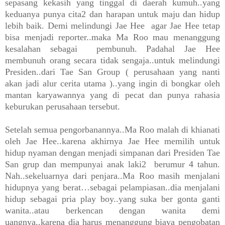
sepasang kekasih yang tinggal di daerah kumuh..yang
keduanya punya cita2 dan harapan untuk maju dan hidup
lebih baik. Demi melindungi Jae Hee
agar Jae Hee tetap
bisa menjadi reporter..maka Ma Roo mau menanggung
kesalahan sebagai
pembunuh. Padahal Jae Hee
membunuh orang secara tidak sengaja..untuk melindungi
Presiden..dari Tae San Group ( perusahaan yang nanti
akan jadi alur cerita utama )..yang ingin di bongkar oleh
mantan karyawannya yang di pecat dan punya rahasia
keburukan perusahaan tersebut.
Setelah semua pengorbanannya..Ma Roo malah di khianati
oleh Jae Hee..karena akhirnya Jae Hee memilih untuk
hidup nyaman dengan menjadi simpanan dari Presiden Tae
San grup dan mempunyai anak laki2
berumur 4 tahun.
Nah..sekeluarnya dari penjara..Ma Roo masih menjalani
hidupnya yang berat…sebagai pelampiasan..dia menjalani
hidup sebagai pria play boy..yang suka ber gonta ganti
wanita..atau berkencan dengan wanita demi
uangnya..karena dia harus menanggung biaya pengobatan