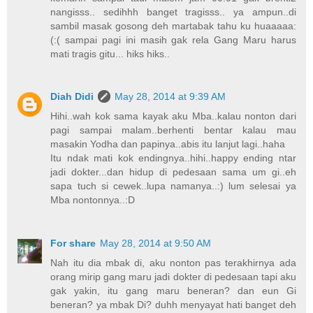
nangisss.. sedihhh banget tragisss.. ya ampun..di
sambil masak gosong deh martabak tahu ku huaaaaa:
(:( sampai pagi ini masih gak rela Gang Maru harus
mati tragis gitu... hiks hiks..
Diah Didi
May 28, 2014 at 9:39 AM
Hihi..wah kok sama kayak aku Mba..kalau nonton dari
pagi sampai malam..berhenti bentar kalau mau
masakin Yodha dan papinya..abis itu lanjut lagi..haha
Itu ndak mati kok endingnya..hihi..happy ending ntar
jadi dokter...dan hidup di pedesaan sama um gi..eh
sapa tuch si cewek..lupa namanya..:) lum selesai ya
Mba nontonnya..:D
For share
May 28, 2014 at 9:50 AM
Nah itu dia mbak di, aku nonton pas terakhirnya ada
orang mirip gang maru jadi dokter di pedesaan tapi aku
gak yakin, itu gang maru beneran? dan eun Gi
beneran? ya mbak Di? duhh menyayat hati banget deh