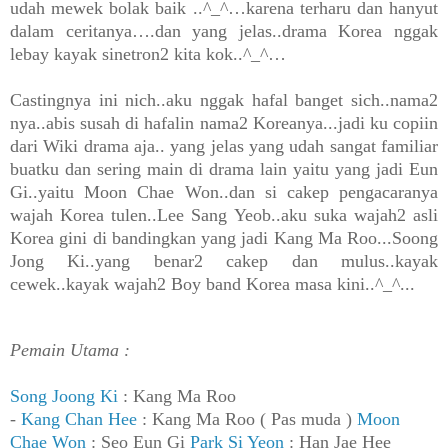
udah mewek bolak baik ..^_^…karena terharu dan hanyut
dalam ceritanya….dan yang jelas..drama Korea nggak
lebay kayak sinetron2 kita kok..^_^…
Castingnya ini nich..aku nggak hafal banget sich..nama2
nya..abis susah di hafalin nama2 Koreanya...jadi ku copiin
dari Wiki drama aja.. yang jelas yang udah sangat familiar
buatku dan sering main di drama lain yaitu yang jadi Eun
Gi..yaitu Moon Chae Won..dan si cakep pengacaranya
wajah Korea tulen..Lee Sang Yeob..aku suka wajah2 asli
Korea gini di bandingkan yang jadi Kang Ma Roo...Soong
Jong Ki..yang benar2 cakep dan mulus..kayak
cewek..kayak wajah2 Boy band Korea masa kini..^_^...
Pemain Utama :
Song Joong Ki
: Kang Ma Roo
-
Kang Chan Hee
: Kang Ma Roo ( Pas muda )
Moon
Chae Won
: Seo Eun Gi
Park Si Yeon
: Han Jae Hee