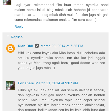
Lagi nyari rekomendasi film buat temen nyetrika nanti
malem nemu ini di blog mbak diah hehehe jd penasaran
ntar ku cari ah... blog mbak diah multi function juga nih gak
cuma rekmendasi makanan enak tp film seru cool..:)
Reply
Replies
Diah Didi
March 20, 2014 at 7:25 PM
Hihi..kok sama kayak aku Mba Intan..dulu sebelum ada
srt...klu nyetrika suka sambil ntn dra kor..jadi nggak
capek ya Mba. Yang agak baru,..good doctor..who are
you..bagus juga mba..:)
For share
March 21, 2014 at 9:07 AM
Hihihi iya aku gak ada art jadi semua dikerjain sendiri,
dan ngakalin biar gak bosen nyetrika adalah nonton
hehee. Kalau mau nyetrika rapih, dan cepet selesai
nya nonton aja film horor mbak hehehe akbiat takut,
dan tegang, jadi tekanan setrika ke kain lebih kuat dan