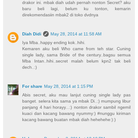
drakor ini. mbak diah udah pernah nonton Secret? aku
baru beli lagi, belum ku tonton, kemarin
direkomendasiin mbak2 di toko dvdnya
Diah Didi
May 28, 2014 at 11:58 AM
Iya Mba..happy ending kok..hihi.
Kemaren aku beli Who came from teh star. Cuning
single lady, sama Bride of the century..bagsu semua
Mba Intan..hihi..secret malah belum kpn2 tak beli
dech..:)
For share
May 28, 2014 at 1:15 PM
Abis secret, aku mau lanjut cuning single lady pas
banget. selera kita sama ya mbak Di..:) mumpung libur
panjang 4 hari horayy...:) nonton drakor sambil ngemil
kuaci dan kacang bawang nyummy:) #nunggu kiriman
kacang bawang buatan mbak diah hehehehe:):)