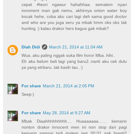
cepat #teori ngawur hahahhaa. semalem nyari
innoment man gak nemu, akhirnya onton water boy
kocak hehe, coba aku cari lagi deh sama good doctor
and who are you juga seru ya mbak hmm oks oks tak
hunting :) kalau drakor hers bagus gak mbak?
Diah Didi
March 21, 2014 at 11:04 AM
Wua..aku paling nggak suka film horor Mba..hihi..
Eh aku belum beli lagi yang baru2..nanti aku cek dulu
ya yang etrbaru..tak kasih tau..:)
For share
March 21, 2014 at 2:05 PM
Seep:)
For share
May 28, 2014 at 9:27 AM
Mbak Diaahhhhhhhhh.... Huaaaaaaa....... kemarin
nonton drakor innocent men ini non stop dari pagi
kemarin sampai tadi malem jam 00.01 gak brenti2