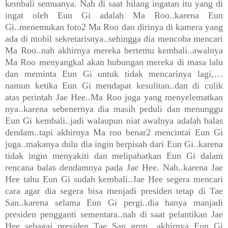
kembali semuanya. Nah di saat hilang ingatan itu yang di
ingat oleh Eun Gi adalah Ma
R
oo..karena Eun
Gi..menemukan foto2 Ma Roo dan dirinya di kamera yang
ada di mobil sekretarisnya..sehingga dia mencoba mencari
Ma Roo..nah akhirnya mereka bertemu kembali..awalnya
Ma Roo menyangkal akan hubungan mereka di masa lalu
dan meminta Eun
Gi untuk tidak mencarinya lagi,…
namun ketika Eun Gi mendapat kesulitan..dan di culik
atas perintah Jae Hee..Ma Roo juga yang menyelematkan
nya..karena sebenernya dia masih peduli dan menunggu
Eun Gi kembali..jadi walaupun niat awalnya adalah balas
dendam..tapi akhirnya Ma roo benar2 mencintai Eun Gi
juga..makanya dulu dia ingin berpisah dari Eun Gi..karena
tidak ingin menyakiti dan melipabatkan Eun Gi dalam
rencana balas dendamnya pada Jae Hee. Nah..karena Jae
Hee tahu Eun Gi sudah kembali..Jae Hee segera mencari
cara agar dia segera bisa menjadi presiden tetap di Tae
San..karena selama Eun Gi pergi..dia hanya manjadi
presiden pengganti sementara..nah di saat pelantikan Jae
Hee sebagai presiden Tae San grup…akhirnya Eun Gi