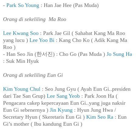
-
Park So Young
: Han Jae Hee (Pas Muda)
Orang di sekeliling
Ma Roo
Lee Kwang Soo
: Park Jae Gil ( Sahabat Kang Ma Roo
yang lucu )
Lee Yoo Bi
: Kang Cho Ko ( Adik Kang Ma
Roo )
- Han Seo Jin (한서진) : Cho Go (Pas Muda )
Jo Sung Ha
: Suk Min Hyuk
Orang di sekeliling Eun Gi
Kim Young Chul
: Seo Jung Gyu ( Ayah Eun Gi..presiden
dari Tae San Grup)
Lee Sang Yeob
: Park Joon Ha (
Pengacara cakep kepercayaan Eun Gi..yang juga naksir
Eun Gi sebenernya )
Jin Kyung
: Hyun Jung Hwa /
Secretary Hyun ( Skeretaris Eun Gi )
Kim Seo Ra
: Eun
Gi’s mother ( Ibu kandung Eun Gi )