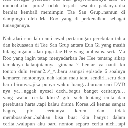
muncul..dan pura2 tidak terjadi sesuatu padanya..dia
berniat kembali memimpin Tae San Grup..namun di
dampingin oleh Ma Roo yang di perkenalkan sebagai
tunangannya.
Nah..dari sini lah nanti awal pertarungan perebutan tahta
dan kekuasaan di Tae San Grup antara Eun Gi yang masih
hilang ingatan..dan juga Jae Hee yang ambisius..serta Ma
Roo yang ingin tetap menyadarkan Jae Hee tentang sikap
tamaknya..kelanjutannya gimana..? bentar ya..nanti ku
tonton dulu teman2..^_^..baru sampai episode 6 soalnya
kemaren nontonnya..nah kalau mau tahu sendiri..seru dan
haru birunya..jika punya waktu luang…buruan cari DVD
nya ya…nggak nyesel dech..bagus banget ceritanya…
yang walau cerita klise2 gitu sich tentang cinta dan
perebutan harta..tapi kalau drama Korea..di kemas sangat
bagus, plot ceritanya keren dan tidak
membosankan..bahkan bisa buat kita hanyut dalam
cerita..walupun aku baru nonton separo cerita nich..tapi