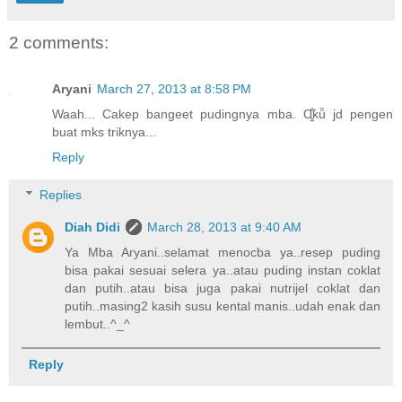
2 comments:
Aryani
March 27, 2013 at 8:58 PM
Waah... Cakep bangeet pudingnya mba. Ɑ̤̥̈̊ƙǚ jd pengen
buat mks triknya...
Reply
Replies
Diah Didi
March 28, 2013 at 9:40 AM
Ya Mba Aryani..selamat menocba ya..resep puding
bisa pakai sesuai selera ya..atau puding instan coklat
dan putih..atau bisa juga pakai nutrijel coklat dan
putih..masing2 kasih susu kental manis..udah enak dan
lembut..^_^
Reply