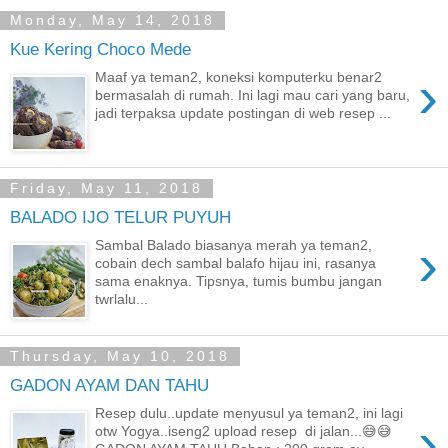
Monday, May 14, 2018
Kue Kering Choco Mede
›
Maaf ya teman2, koneksi komputerku benar2
bermasalah di rumah. Ini lagi mau cari yang baru,
jadi terpaksa update postingan di web resep ...
Friday, May 11, 2018
BALADO IJO TELUR PUYUH
›
Sambal Balado biasanya merah ya teman2,
cobain dech sambal balafo hijau ini, rasanya
sama enaknya. Tipsnya, tumis bumbu jangan
twrlalu...
Thursday, May 10, 2018
GADON AYAM DAN TAHU
Resep dulu..update menyusul ya teman2, ini lagi
›
otw Yogya..iseng2 upload resep di jalan...😅😅