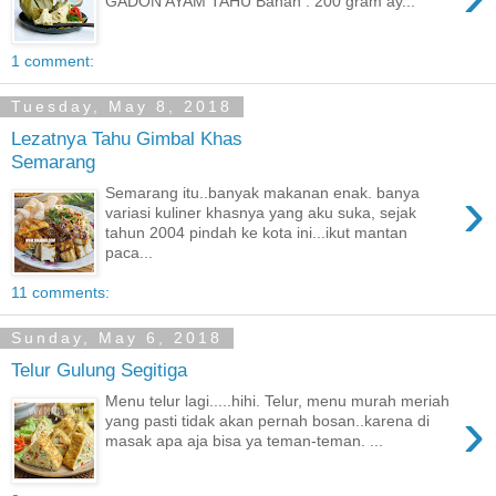
GADON AYAM TAHU Bahan : 200 gram ay...
1 comment:
Tuesday, May 8, 2018
Lezatnya Tahu Gimbal Khas
Semarang
›
Semarang itu..banyak makanan enak. banya
variasi kuliner khasnya yang aku suka, sejak
tahun 2004 pindah ke kota ini...ikut mantan
paca...
11 comments:
Sunday, May 6, 2018
Telur Gulung Segitiga
Menu telur lagi.....hihi. Telur, menu murah meriah
›
yang pasti tidak akan pernah bosan..karena di
masak apa aja bisa ya teman-teman. ...