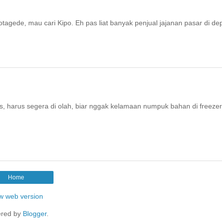
agede, mau cari Kipo. Eh pas liat banyak penjual jajanan pasar di de
s, harus segera di olah, biar nggak kelamaan numpuk bahan di freezer
Home
w web version
red by
Blogger
.