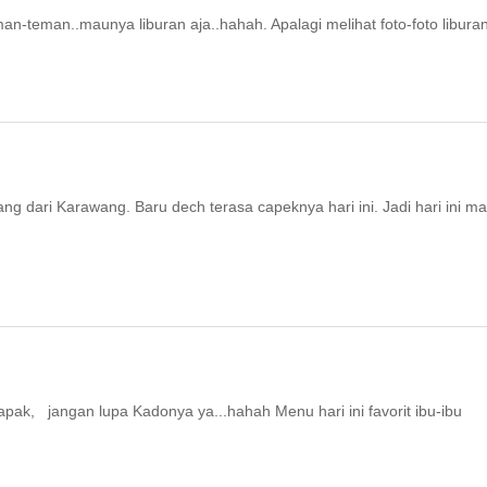
n-teman..maunya liburan aja..hahah. Apalagi melihat foto-foto libura
ng dari Karawang. Baru dech terasa capeknya hari ini. Jadi hari ini m
pak, jangan lupa Kadonya ya...hahah Menu hari ini favorit ibu-ibu