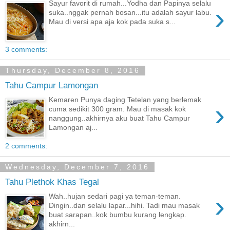
Sayur favorit di rumah...Yodha dan Papinya selalu
›
suka..nggak pernah bosan...itu adalah sayur labu.
Mau di versi apa aja kok pada suka s...
3 comments:
Thursday, December 8, 2016
Tahu Campur Lamongan
Kemaren Punya daging Tetelan yang berlemak
›
cuma sedikit 300 gram. Mau di masak kok
nanggung..akhirnya aku buat Tahu Campur
Lamongan aj...
2 comments:
Wednesday, December 7, 2016
Tahu Plethok Khas Tegal
›
Wah..hujan sedari pagi ya teman-teman.
Dingin..dan selalu lapar...hihi. Tadi mau masak
buat sarapan..kok bumbu kurang lengkap.
akhirn...