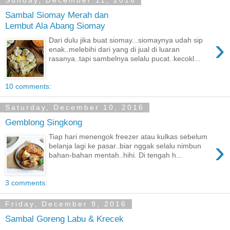
Sunday, December 11, 2016
Sambal Siomay Merah dan
Lembut Ala Abang Siomay
›
Dari dulu jika buat siomay...siomaynya udah sip
enak..melebihi dari yang di jual di luaran
rasanya..tapi sambelnya selalu pucat..kecokl...
10 comments:
Saturday, December 10, 2016
Gemblong Singkong
Tiap hari menengok freezer atau kulkas sebelum
›
belanja lagi ke pasar..biar nggak selalu nimbun
bahan-bahan mentah..hihi. Di tengah h...
3 comments:
Friday, December 9, 2016
Sambal Goreng Labu & Krecek