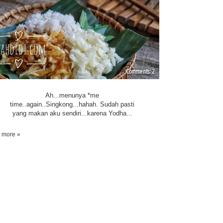
2
Ah...menunya *me
time..again..Singkong...hahah. Sudah pasti
yang makan aku sendiri...karena Yodha...
 more »