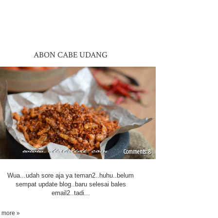
ABON CABE UDANG
8
Wua...udah sore aja ya teman2..huhu..belum
sempat update blog..baru selesai bales
email2..tadi...
 more »