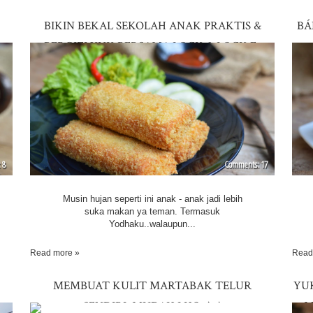
BIKIN BEKAL SEKOLAH ANAK PRAKTIS &
BÁ
BERGIZI YUK BERSAMA LOCK & LOCK E-
COOK DECO FRY PAN...RISOLES ROTI TAWAR
8
17
Musin hujan seperti ini anak - anak jadi lebih
suka makan ya teman. Termasuk
Yodhaku..walaupun...
Read more »
Read
MEMBUAT KULIT MARTABAK TELUR
YU
SENDIRI..MUDAH LHO..^_^
M