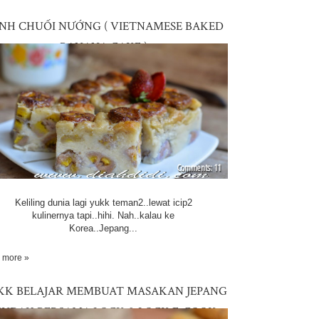
NH CHUỐI NƯỚNG ( VIETNAMESE BAKED
BANANA CAKE )
11
Keliling dunia lagi yukk teman2..lewat icip2
kulinernya tapi..hihi. Nah..kalau ke
Korea..Jepang...
 more »
KK BELAJAR MEMBUAT MASAKAN JEPANG
UDAH BERSAMA LOCK & LOCK E-COOK