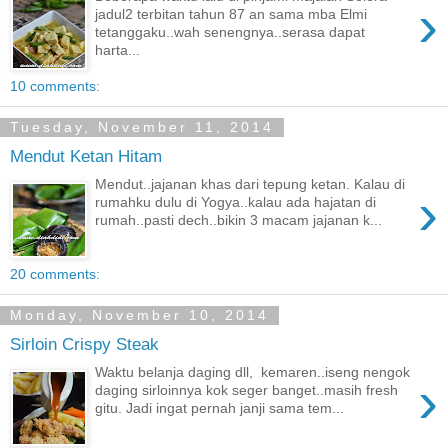
›
jadul2 terbitan tahun 87 an sama mba Elmi
tetanggaku..wah senengnya..serasa dapat
harta...
10 comments:
Tuesday, November 11, 2014
Mendut Ketan Hitam
Mendut..jajanan khas dari tepung ketan. Kalau di
›
rumahku dulu di Yogya..kalau ada hajatan di
rumah..pasti dech..bikin 3 macam jajanan k...
20 comments:
Monday, November 10, 2014
Sirloin Crispy Steak
Waktu belanja daging dll, kemaren..iseng nengok
›
daging sirloinnya kok seger banget..masih fresh
gitu. Jadi ingat pernah janji sama tem...