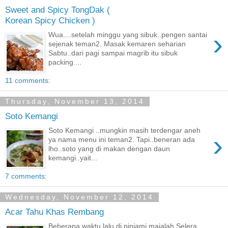
Sweet and Spicy TongDak (
Korean Spicy Chicken )
›
Wua....setelah minggu yang sibuk..pengen santai
sejenak teman2. Masak kemaren seharian
Sabtu..dari pagi sampai magrib itu sibuk
packing....
11 comments:
Thursday, November 13, 2014
Soto Kemangi
Soto Kemangi ..mungkin masih terdengar aneh
›
ya nama menu ini teman2. Tapi..beneran ada
lho..soto yang di makan dengan daun
kemangi..yait...
7 comments:
Wednesday, November 12, 2014
Acar Tahu Khas Rembang
Beberapa waktu lalu di pinjami majalah Selera