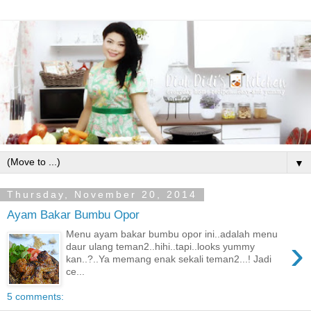
▼
Thursday, November 20, 2014
Ayam Bakar Bumbu Opor
Menu ayam bakar bumbu opor ini..adalah menu
›
daur ulang teman2..hihi..tapi..looks yummy
kan..?..Ya memang enak sekali teman2...! Jadi
ce...
5 comments: