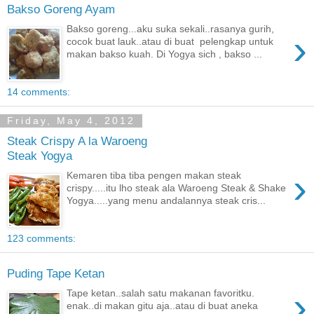
Bakso Goreng Ayam
Bakso goreng...aku suka sekali..rasanya gurih,
›
cocok buat lauk..atau di buat pelengkap untuk
makan bakso kuah. Di Yogya sich , bakso ...
14 comments:
Friday, May 4, 2012
Steak Crispy A la Waroeng
Steak Yogya
›
Kemaren tiba tiba pengen makan steak
crispy.....itu lho steak ala Waroeng Steak & Shake
Yogya.....yang menu andalannya steak cris...
123 comments:
Puding Tape Ketan
›
Tape ketan..salah satu makanan favoritku.
enak..di makan gitu aja..atau di buat aneka