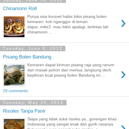
Sunday, June 10, 2012
Chinamonn Roll
›
Punya sisa korsvet habis bikin pisang bolen
kemaren..kok nganggur di lemari
dapur..mikir2..mau bikin apalagi..terlintas lah
chinamonn ...
Tuesday, June 5, 2012
Pisang Bolen Bandung
Kemaren dapat kiriman pisang raja yang ranum
›
dan masak pohon dari mertua..langsung dech
kepikiran buat pisang bolen Bandung ini.....
29 comments:
Tuesday, May 29, 2012
Risoles Tanpa Panir
Siapa yang tidak suka risoles ya...gorengan khas
›
Indonesia yang sangat enak dan gurih rasanya.