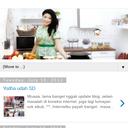
▼
Tuesday, July 10, 2012
Yodha udah SD
›
Wuaaa..lama banget nggak update blog..selain
masalah di koneksi internet..juga lagi lumayan
sok sibuk..^^..Internetku payah banget...masa...