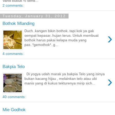
Vanili bubuk ½ send...
2 comments:
Tuesday, January 31, 2012
Bothok Mlanding
Duch..kangen bikin bothok..tapi kok ya gak
›
sempat kepasar..hujan terus. Untuk membuat
bothok harus pakai kelapa muda yang
pas..*gemothok*..g...
4 comments:
Bakpia Telo
Di yogya udah marak ya bakpia Telo yang isinya
›
bukan kacang hijau , melainkan telo atau ubi
manis yang di kukus tekturenya mirip sich...
40 comments:
Mie Godhok