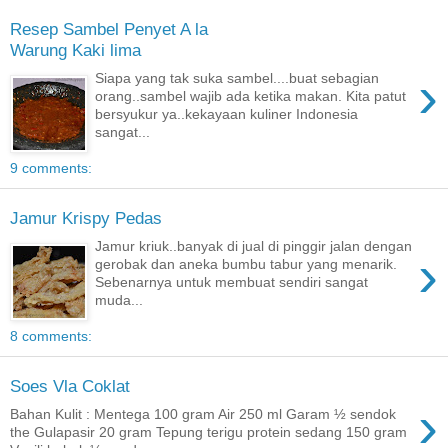
Resep Sambel Penyet A la
Warung Kaki lima
›
Siapa yang tak suka sambel....buat sebagian
orang..sambel wajib ada ketika makan. Kita patut
bersyukur ya..kekayaan kuliner Indonesia
sangat...
9 comments:
Jamur Krispy Pedas
Jamur kriuk..banyak di jual di pinggir jalan dengan
›
gerobak dan aneka bumbu tabur yang menarik.
Sebenarnya untuk membuat sendiri sangat
muda...
8 comments:
Soes Vla Coklat
›
Bahan Kulit : Mentega 100 gram Air 250 ml Garam ½ sendok
the Gulapasir 20 gram Tepung terigu protein sedang 150 gram