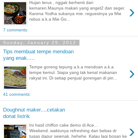
Hujan terus , nggak berhenti dari
›
kemaren.Maunya makan yang anget2 dan seger.
Karena Yodha sukanya mie..reguestnya ya Mie
rebus a.k.a Mie Go...
7 comments:
Sunday, January 29, 2012
Tips membuat tempe mendoan
yang enak.....
›
Tempe goreng tepung a.k.a mendoan a.k.a
tempe kemul. Siapa yang tak kenal makanan
rakyat ini. Di setiap penjual gorengan di pin...
41 comments:
Doughnut maker....cetakan
donat listrik
›
Ini hasil chiffon cake demo di Ace...
Weekend..waktunya refreshing dan bebas dr
tugas dapur sejenak..hehehe. Kalau lagi bosan ke