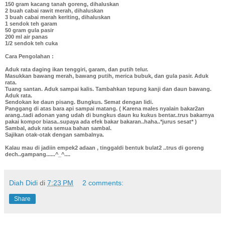
150 gram kacang tanah goreng, dihaluskan
2 buah cabai rawit merah, dihaluskan
3 buah cabai merah keriting, dihaluskan
1 sendok teh garam
50 gram gula pasir
200 ml air panas
1/2 sendok teh cuka
Cara Pengolahan :
Aduk rata daging ikan tenggiri, garam, dan putih telur.
Masukkan bawang merah, bawang putih, merica bubuk, dan gula pasir. Aduk
rata.
Tuang santan. Aduk sampai kalis. Tambahkan tepung kanji dan daun bawang.
Aduk rata.
Sendokan ke daun pisang. Bungkus. Semat dengan lidi.
Panggang di atas bara api sampai matang. ( Karena males nyalain bakar2an
arang..tadi adonan yang udah di bungkus daun ku kukus bentar..trus bakarnya
pakai kompor biasa..supaya ada efek bakar bakaran..haha..*jurus sesat* )
Sambal, aduk rata semua bahan sambal.
Sajikan otak-otak dengan sambalnya.
Kalau mau di jadiin empek2 adaan , tinggaldi bentuk bulat2 ..trus di goreng
dech..gampang......^_^....
Diah Didi
di
7:23 PM
2 comments:
Share