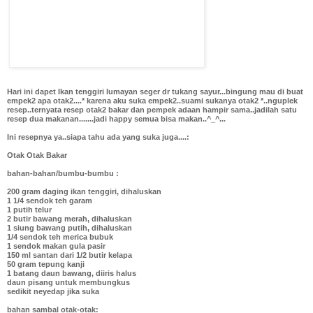
Hari ini dapet Ikan tenggiri lumayan seger dr tukang sayur...bingung mau di buat
empek2 apa otak2....* karena aku suka empek2..suami sukanya otak2 *..nguplek
resep..ternyata resep otak2 bakar dan pempek adaan hampir sama..jadilah satu
resep dua makanan.......jadi happy semua bisa makan..^_^...
Ini resepnya ya..siapa tahu ada yang suka juga....:
Otak Otak Bakar
bahan-bahan/bumbu-bumbu :
200 gram daging ikan tenggiri, dihaluskan
1 1/4 sendok teh garam
1 putih telur
2 butir bawang merah, dihaluskan
1 siung bawang putih, dihaluskan
1/4 sendok teh merica bubuk
1 sendok makan gula pasir
150 ml santan dari 1/2 butir kelapa
50 gram tepung kanji
1 batang daun bawang, diiris halus
daun pisang untuk membungkus
sedikit neyedap jika suka
bahan sambal otak-otak: